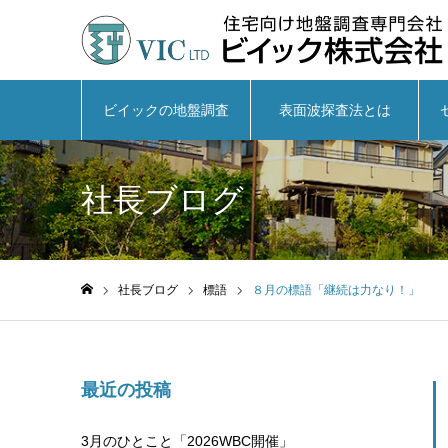
ビイックの地盤調査
表面波探査法とは
社長ブログ
社長ブログ
標語
８月の標語「継続は力なり！」
ホーム
最近の投稿
3月のひとこと「2026WBC開催」