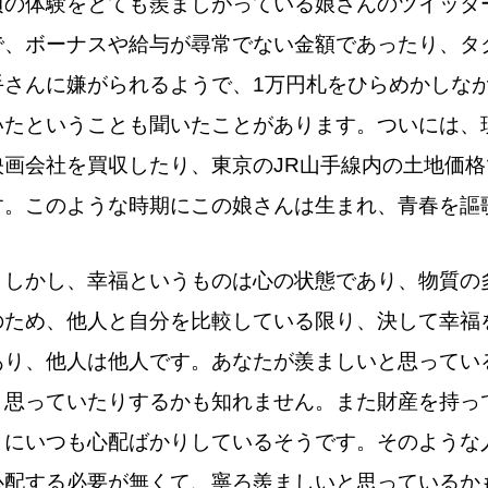
頃の体験をとても羨ましがっている娘さんのツイッタ
で、ボーナスや給与が尋常でない金額であったり、タ
手さんに嫌がられるようで、
1万円札をひらめかしな
いたということも聞いたことがあります。
ついには、
映画会社を買収したり、東京のJR山手線内の土地価
す。
このような時期にこの娘さんは生まれ、青春を謳
しかし、幸福というものは心の状態であり、物質の
のため、他人と自分を比較している限り、決して幸福
あり、他人は他人です。
あなたが羨ましいと思ってい
と思っていたりするかも知れません。
また財産を持っ
うにいつも心配ばかりしているそうです。
そのような
心配する必要が無くて、寧ろ羨ましいと思っているか