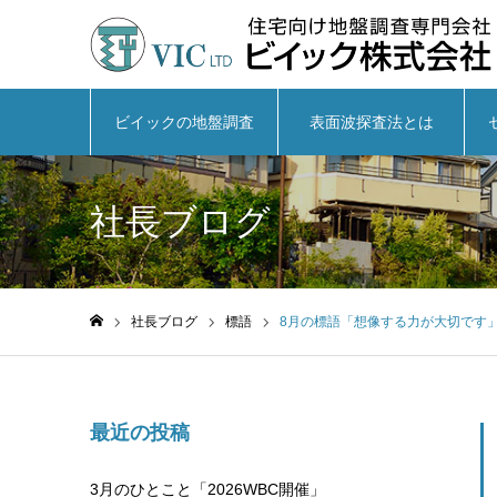
ビイックの地盤調査
表面波探査法とは
社長ブログ
社長ブログ
標語
8月の標語「想像する力が大切です
ホーム
最近の投稿
3月のひとこと「2026WBC開催」