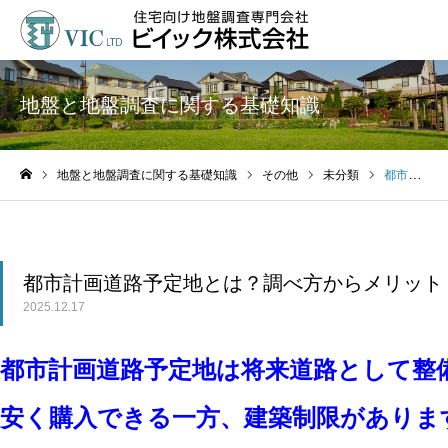
地盤と地盤調査に関する基礎知識
地盤と地盤調査に関する基礎知識
その他
未分類
都市計画道路予定地とは？調べ方からメリット・デメリットまで解説
ホーム
都市計画道路予定地とは？調べ方からメリット
2025.12.17
都市計画道路予定地は将来道路として整
安く購入できる
一方、建築制限がありま