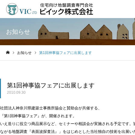
お知らせ
お知らせ
第1回神事協フェアに出展します
ホーム
第1回神事協フェアに出展します
2010.09.30
社団法人神奈川県建築士事務所協会と賛助会が共催する、
『第1回神事協フェア』が、開催されます。
いえ造りに役立つ商品展示など、セミナーや相談会が実施される予定です。
ながる地盤調査『表面波探査法』」をはじめとした当社独自の技術を出展い