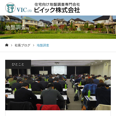
地盤調査
社長ブログ
地盤調査
ホーム
ひとこと