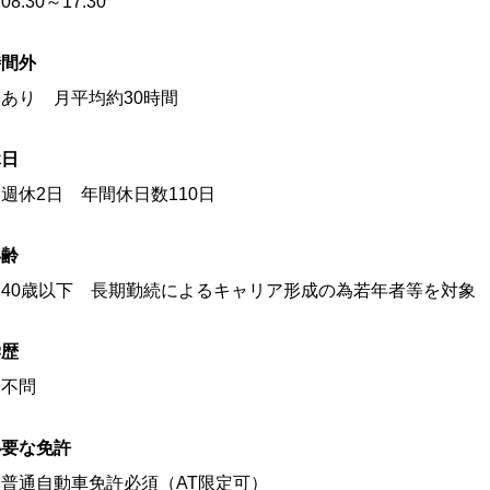
08:30～17:30
時間外
あり 月平均約30時間
休日
週休2日 年間休日数110日
年齢
40歳以下 長期勤続によるキャリア形成の為若年者等を対象
学歴
不問
必要な免許
普通自動車免許必須（AT限定可）