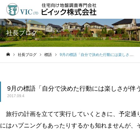
社長ブログ
社長ブログ
標語
9月の標語「自分で決めた行動には楽しさが伴う」
ホーム
9月の標語「自分で決めた行動には楽しさが伴
2017.09.4
旅行の計画を立てて実行していくときに、予定通り
にはハプニングもあったりするかも知れませんが、