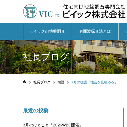
ビイックの地盤調査
表面波探査法とは
社長ブログ
社長ブログ
標語
7月の標語「機会を見極める」
ホーム
最近の投稿
3月のひとこと「2026WBC開催」