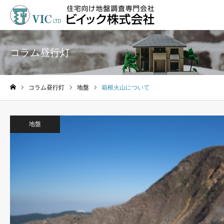
コラム昼行灯
コラム昼行灯
地盤
箱根火山について
ホーム
地盤