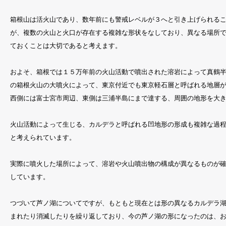
箱根山は活火山であり、数年前にも警戒レベルが３へと引き上げられる
が、複数の火山と火口が存在する複雑な形状をなしており、異なる場所
ておくことは大切であると考えます。
およそ、箱根では１５万年前の火山活動で噴出された溶岩によって真鶴
の箱根火山の大噴火によって、東京付近でも東京軽石層と呼ばれる地層
西側には富士宮市周辺、東側は三浦半島にまで達する、周囲の地形を大
火山活動によって生じる、カルデラと呼ばれる凹地形の形成も複雑な過
と考えられています。
実際に噴火した場所によって、溶岩や火山噴出物の構成が異なるものが
しています。
つづいて芦ノ湖についてですが、もともと現在とは形の異なるカルデラ
まれたり消滅したりを繰り返しており、今の芦ノ湖の形になったのは、