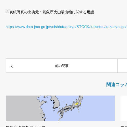
※表紙写真の出典元：気象庁火山噴出物に関する用語
https://www.data.jma.go.jp/vois/data/tokyo/STOCK/kaisetsu/kazanyougo/
前の記事
関連コラ