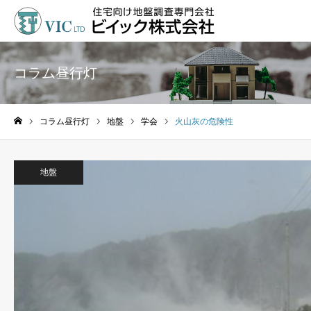
コラム昼行灯
コラム昼行灯
地盤
学会
火山灰の危険性
ホーム
地盤