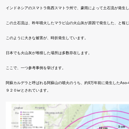
インドネシアのスマトラ島西スマトラ州で、豪雨によって土石流が発生
この土石流は、昨年噴火したマラピ山の火山灰が原因で発生した、と報
このように大きな被害が、時折発生しています。
日本でも火山灰が堆積した場所は多数存在します。
ここで、一つ参考事例を挙げます。
阿蘇カルデラと呼ばれる阿蘇山の噴火のうち、約9万年前に発生したAso
９２０㎦とされています。