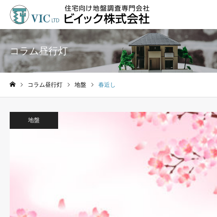
コラム昼行灯
コラム昼行灯
地盤
春近し
ホーム
地盤