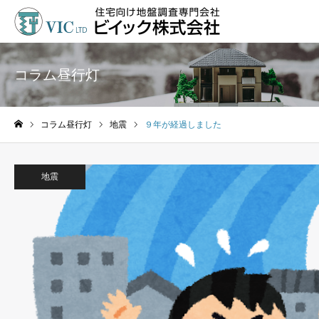
コラム昼行灯
コラム昼行灯
地震
９年が経過しました
ホーム
地震