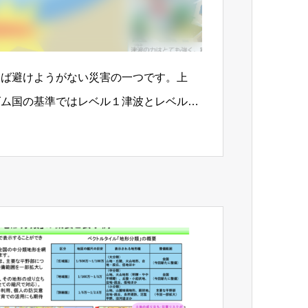
えば避けようがない災害の一つです。上
ム国の基準ではレベル１津波とレベル2
それに備え…