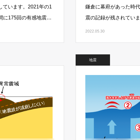
ています。2021年の1
鎌倉に幕府があった時
の間に175回の有感地震が
震の記録が残されています
鎌倉で地震、M7、津波
2022.05.30
地震