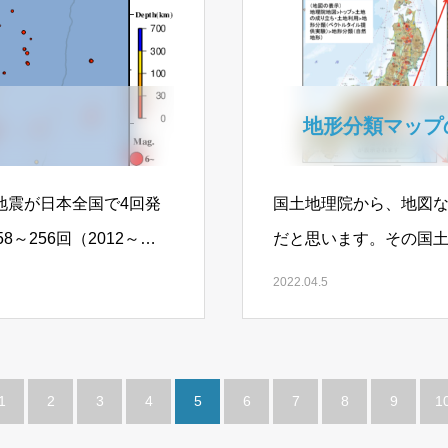
地形分類マップ
の地震が日本全国で4回発
国土地理院から、地図
～256回（2012～
だと思います。その国
「地形分類」というも
2022.04.5
1
2
3
4
5
6
7
8
9
1