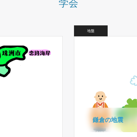
学会
地盤
鎌倉の地震