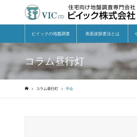
ビイックの地盤調査
表面波探査法とは
コラム昼行灯
コラム昼行灯
学会
ホーム