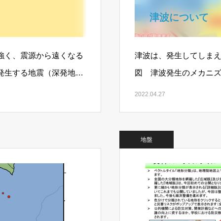
津波について
強く、震源から遠くなる
津波は、発生してしま
発生する地震（深発地
図 津波発生のメカニズ
れ…
津波について想定し、
2022.04.27
地盤