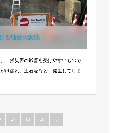
じる地盤の変状
は、自然災害の影響を受けやすいもので
、がけ崩れ、土石流など、発生してしまえ
なるのです。地表面…
3
14
15
16