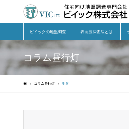
ビイックの地盤調査
表面波探査法とは
コラム昼行灯
コラム昼行灯
地盤
ホーム