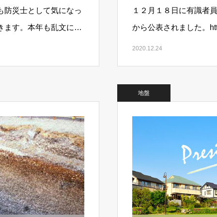
も防災士として気になっ
１２月１８日に有識者員
きます。本年も乱文にお
から公表されました。https://
2020.12.24
地盤