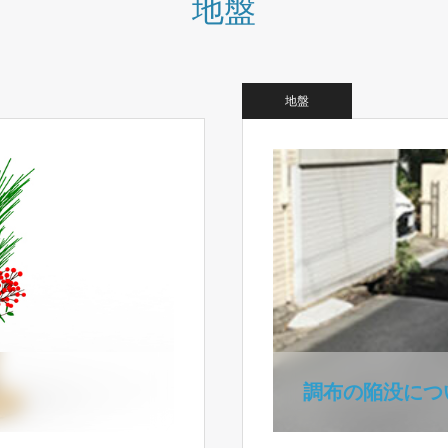
地盤
地盤
調布の陥没につ