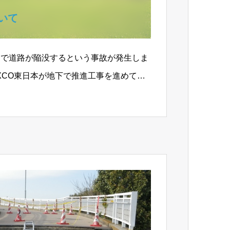
いて
内で道路が陥没するという事故が発生しま
XCO東日本が地下で推進工事を進めて居
ンネルのほぼ真…