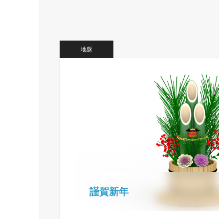
地盤
謹賀新年