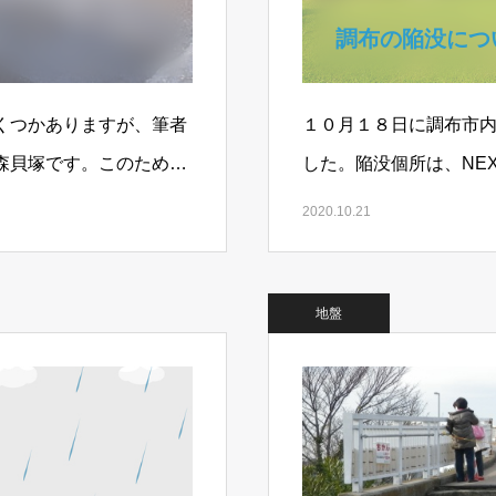
調布の陥没につ
くつかありますが、筆者
１０月１８日に調布市
森貝塚です。このため、
した。陥没個所は、NE
…
る東京外郭環状道路ト
2020.10.21
地盤