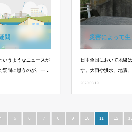
疑問
災害によって生
というようなニュースが
日本全国において地盤
で疑問に思うのが、一見
す。大雨や洪水、地震
、そ…
ば影響を受けることに
2020.08.19
4
5
6
7
8
9
10
11
12
1