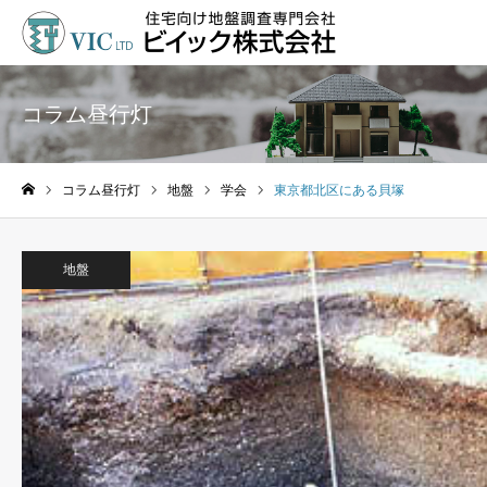
コラム昼行灯
コラム昼行灯
地盤
学会
東京都北区にある貝塚
ホーム
地盤