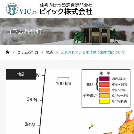
コラム昼行灯
コラム昼行灯
地震
公表されている地震動予測地図について
ホーム
地震