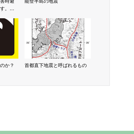
害時避
能登半島の地震
す。…
のか？
首都直下地震と呼ばれるもの