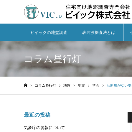
ビイックの地盤調査
表面波探査法とは
コラム昼行灯
コラム昼行灯
地盤
地震
学会
活断層がない場
ホーム
最近の投稿
気象庁の警報について