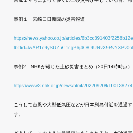
台風１４号によって多くの土砂災害が生じている旨、報
事例１ 宮崎日日新聞の災害報道
https://news.yahoo.co.jp/articles/6b3cc391403f2258b1
fbclid=IwAR1e9ySUZuC1cgB6j4O8I9UNvX9RvYXPv0
事例2 NHKが報じた土砂災害まとめ（20日14時時点）
https://www3.nhk.or.jp/news/html/20220920/k100138274
こうして台風や大型低気圧などが日本列島付近を通過す
す。