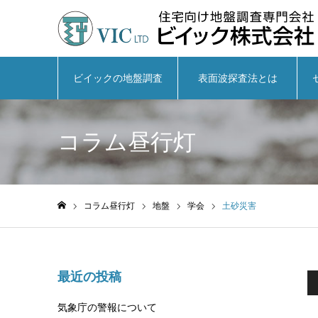
ビイックの地盤調査
表面波探査法とは
コラム昼行灯
コラム昼行灯
地盤
学会
土砂災害
ホーム
最近の投稿
気象庁の警報について